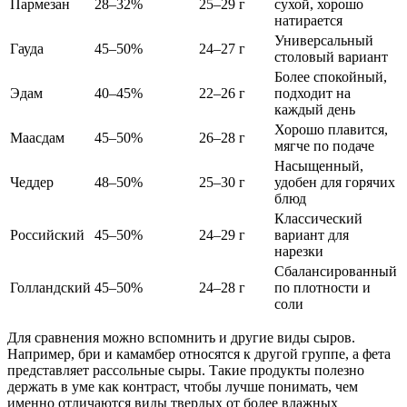
Пармезан
28–32%
25–29 г
сухой, хорошо
натирается
Универсальный
Гауда
45–50%
24–27 г
столовый вариант
Более спокойный,
Эдам
40–45%
22–26 г
подходит на
каждый день
Хорошо плавится,
Маасдам
45–50%
26–28 г
мягче по подаче
Насыщенный,
Чеддер
48–50%
25–30 г
удобен для горячих
блюд
Классический
Российский
45–50%
24–29 г
вариант для
нарезки
Сбалансированный
Голландский
45–50%
24–28 г
по плотности и
соли
Для сравнения можно вспомнить и другие виды сыров.
Например, бри и камамбер относятся к другой группе, а фета
представляет рассольные сыры. Такие продукты полезно
держать в уме как контраст, чтобы лучше понимать, чем
именно отличаются виды твердых от более влажных