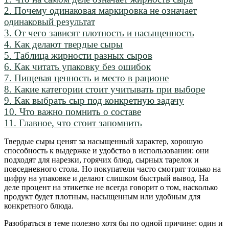
2.
Почему одинаковая маркировка не означает
одинаковый результат
3.
От чего зависят плотность и насыщенность
4.
Как делают твердые сыры
5.
Таблица жирности разных сыров
6.
Как читать упаковку без ошибок
7.
Пищевая ценность и место в рационе
8.
Какие категории стоит учитывать при выборе
9.
Как выбрать сыр под конкретную задачу
10.
Что важно помнить о составе
11.
Главное, что стоит запомнить
Твердые сыры ценят за насыщенный характер, хорошую
способность к выдержке и удобство в использовании: они
подходят для нарезки, горячих блюд, сырных тарелок и
повседневного стола. Но покупатели часто смотрят только на
цифру на упаковке и делают слишком быстрый вывод. На
деле процент на этикетке не всегда говорит о том, насколько
продукт будет плотным, насыщенным или удобным для
конкретного блюда.
Разобраться в теме полезно хотя бы по одной причине: один и