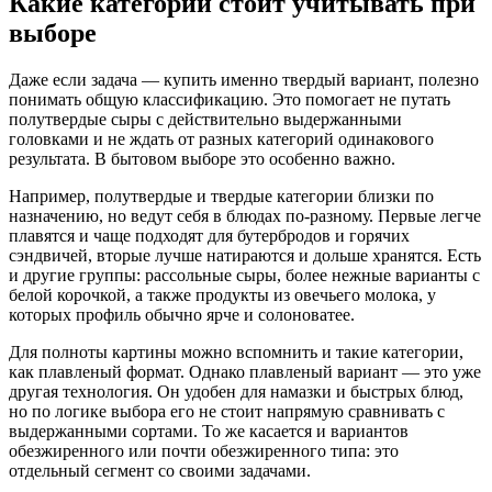
Какие категории стоит учитывать при
выборе
Даже если задача — купить именно твердый вариант, полезно
понимать общую классификацию. Это помогает не путать
полутвердые сыры с действительно выдержанными
головками и не ждать от разных категорий одинакового
результата. В бытовом выборе это особенно важно.
Например, полутвердые и твердые категории близки по
назначению, но ведут себя в блюдах по-разному. Первые легче
плавятся и чаще подходят для бутербродов и горячих
сэндвичей, вторые лучше натираются и дольше хранятся. Есть
и другие группы: рассольные сыры, более нежные варианты с
белой корочкой, а также продукты из овечьего молока, у
которых профиль обычно ярче и солоноватее.
Для полноты картины можно вспомнить и такие категории,
как плавленый формат. Однако плавленый вариант — это уже
другая технология. Он удобен для намазки и быстрых блюд,
но по логике выбора его не стоит напрямую сравнивать с
выдержанными сортами. То же касается и вариантов
обезжиренного или почти обезжиренного типа: это
отдельный сегмент со своими задачами.